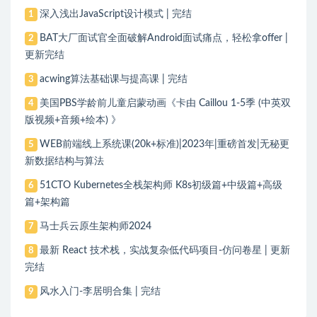
深入浅出JavaScript设计模式 | 完结
1
BAT大厂面试官全面破解Android面试痛点，轻松拿offer |
2
更新完结
acwing算法基础课与提高课 | 完结
3
美国PBS学龄前儿童启蒙动画《卡由 Caillou 1-5季 (中英双
4
版视频+音频+绘本) 》
WEB前端线上系统课(20k+标准)|2023年|重磅首发|无秘更
5
新数据结构与算法
51CTO Kubernetes全栈架构师 K8s初级篇+中级篇+高级
6
篇+架构篇
马士兵云原生架构师2024
7
最新 React 技术栈，实战复杂低代码项目-仿问卷星 | 更新
8
完结
风水入门-李居明合集 | 完结
9