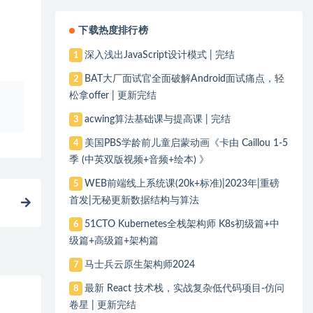
下载热度排行榜
深入浅出JavaScript设计模式 | 完结
1
BAT大厂面试官全面破解Android面试痛点，轻
2
松拿offer | 更新完结
、
acwing算法基础课与提高课 | 完结
3
美国PBS学龄前儿童启蒙动画《卡由 Caillou 1-5
4
季 (中英双版视频+音频+绘本) 》
WEB前端线上系统课(20k+标准)|2023年|重磅
5
首发|无秘更新数据结构与算法
51CTO Kubernetes全栈架构师 K8s初级篇+中
6
级篇+高级篇+架构篇
马士兵云原生架构师2024
7
最新 React 技术栈，实战复杂低代码项目-仿问
8
卷星 | 更新完结