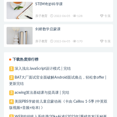
STEM奇妙科学课
亲子教育
2022-06-05
128
专属
剑桥数学启蒙课
亲子教育
2022-06-05
170
专属
下载热度排行榜
深入浅出JavaScript设计模式 | 完结
1
BAT大厂面试官全面破解Android面试痛点，轻松拿offer |
2
更新完结
acwing算法基础课与提高课 | 完结
3
美国PBS学龄前儿童启蒙动画《卡由 Caillou 1-5季 (中英双
4
版视频+音频+绘本) 》
WEB前端线上系统课(20k+标准)|2023年|重磅首发|无秘更
5