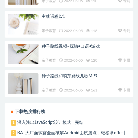
亲子教育
2022-06-05
110
专属
主线课程Lv1
亲子教育
2022-06-05
118
专属
种子路线视频–抚触•口语•游戏
亲子教育
2022-06-05
120
专属
种子路线和萌芽路线儿歌MP3
亲子教育
2022-06-05
161
专属
下载热度排行榜
深入浅出JavaScript设计模式 | 完结
1
BAT大厂面试官全面破解Android面试痛点，轻松拿offer |
2