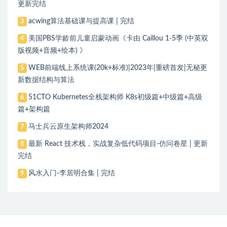
更新完结
acwing算法基础课与提高课 | 完结
3
美国PBS学龄前儿童启蒙动画《卡由 Caillou 1-5季 (中英双
4
版视频+音频+绘本) 》
WEB前端线上系统课(20k+标准)|2023年|重磅首发|无秘更
5
新数据结构与算法
51CTO Kubernetes全栈架构师 K8s初级篇+中级篇+高级
6
篇+架构篇
马士兵云原生架构师2024
7
最新 React 技术栈，实战复杂低代码项目-仿问卷星 | 更新
8
完结
风水入门-李居明合集 | 完结
9