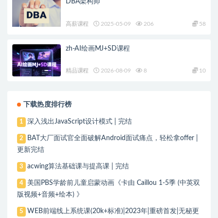
DBA架构师
高薪课程
2025-05-09
206
58
zh-AI绘画MJ+SD课程
精品课程
2026-08-09
8
10
下载热度排行榜
深入浅出JavaScript设计模式 | 完结
1
BAT大厂面试官全面破解Android面试痛点，轻松拿offer |
2
更新完结
acwing算法基础课与提高课 | 完结
3
美国PBS学龄前儿童启蒙动画《卡由 Caillou 1-5季 (中英双
4
版视频+音频+绘本) 》
WEB前端线上系统课(20k+标准)|2023年|重磅首发|无秘更
5