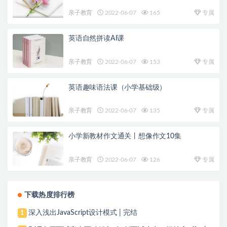
亲子教育
2022-06-07
165
专属
英语自然拼读AI课
亲子教育
2022-06-07
153
专属
英语趣味语法课（小学基础级）
亲子教育
2022-06-07
135
专属
小学新教材作文通关丨想像作文10集
亲子教育
2022-06-07
126
专属
下载热度排行榜
深入浅出JavaScript设计模式 | 完结
1