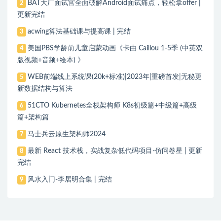
BAT大厂面试官全面破解Android面试痛点，轻松拿offer |
2
更新完结
acwing算法基础课与提高课 | 完结
3
美国PBS学龄前儿童启蒙动画《卡由 Caillou 1-5季 (中英双
4
版视频+音频+绘本) 》
WEB前端线上系统课(20k+标准)|2023年|重磅首发|无秘更
5
新数据结构与算法
51CTO Kubernetes全栈架构师 K8s初级篇+中级篇+高级
6
篇+架构篇
马士兵云原生架构师2024
7
最新 React 技术栈，实战复杂低代码项目-仿问卷星 | 更新
8
完结
风水入门-李居明合集 | 完结
9