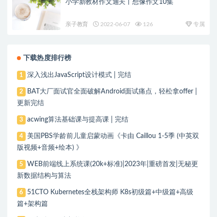
小学新教材作文通关丨想像作文10集
亲子教育
2022-06-07
126
专属
下载热度排行榜
深入浅出JavaScript设计模式 | 完结
1
BAT大厂面试官全面破解Android面试痛点，轻松拿offer |
2
更新完结
acwing算法基础课与提高课 | 完结
3
美国PBS学龄前儿童启蒙动画《卡由 Caillou 1-5季 (中英双
4
版视频+音频+绘本) 》
WEB前端线上系统课(20k+标准)|2023年|重磅首发|无秘更
5
新数据结构与算法
51CTO Kubernetes全栈架构师 K8s初级篇+中级篇+高级
6
篇+架构篇