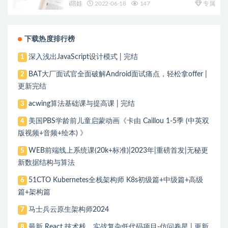
i陪娃
2022-06-18
147
专属
下载热度排行榜
深入浅出JavaScript设计模式 | 完结
1
BAT大厂面试官全面破解Android面试痛点，轻松拿offer |
2
更新完结
acwing算法基础课与提高课 | 完结
3
美国PBS学龄前儿童启蒙动画《卡由 Caillou 1-5季 (中英双
4
版视频+音频+绘本) 》
WEB前端线上系统课(20k+标准)|2023年|重磅首发|无秘更
5
新数据结构与算法
51CTO Kubernetes全栈架构师 K8s初级篇+中级篇+高级
6
篇+架构篇
马士兵云原生架构师2024
7
最新 React 技术栈，实战复杂低代码项目-仿问卷星 | 更新
8