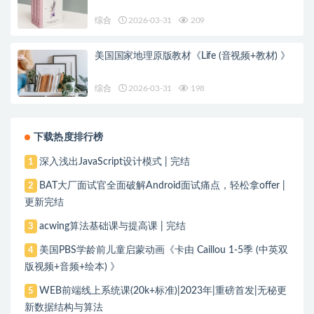
综合
2026-03-31
209
美国国家地理原版教材《Life (音视频+教材) 》
综合
2026-03-31
198
下载热度排行榜
深入浅出JavaScript设计模式 | 完结
1
BAT大厂面试官全面破解Android面试痛点，轻松拿offer |
2
更新完结
acwing算法基础课与提高课 | 完结
3
美国PBS学龄前儿童启蒙动画《卡由 Caillou 1-5季 (中英双
4
版视频+音频+绘本) 》
WEB前端线上系统课(20k+标准)|2023年|重磅首发|无秘更
5
新数据结构与算法