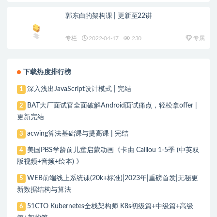
郭东白的架构课 | 更新至22讲
专栏
2022-04-17
230
专属
下载热度排行榜
深入浅出JavaScript设计模式 | 完结
1
BAT大厂面试官全面破解Android面试痛点，轻松拿offer |
2
更新完结
acwing算法基础课与提高课 | 完结
3
美国PBS学龄前儿童启蒙动画《卡由 Caillou 1-5季 (中英双
4
版视频+音频+绘本) 》
WEB前端线上系统课(20k+标准)|2023年|重磅首发|无秘更
5
新数据结构与算法
51CTO Kubernetes全栈架构师 K8s初级篇+中级篇+高级
6