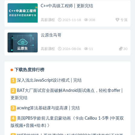
C++中高级工程师 | 更新完结
高薪课程
2025-11-18
308
专属
云原生马哥
高薪课程
2026-08-06
11
30
下载热度排行榜
深入浅出JavaScript设计模式 | 完结
1
BAT大厂面试官全面破解Android面试痛点，轻松拿offer |
2
更新完结
acwing算法基础课与提高课 | 完结
3
美国PBS学龄前儿童启蒙动画《卡由 Caillou 1-5季 (中英双
4
版视频+音频+绘本) 》