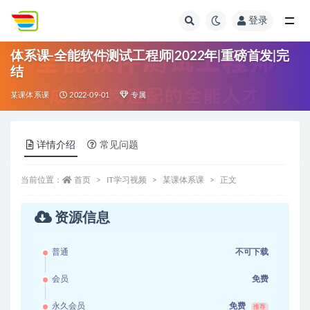
登录
全部
体系课-全能软件测试工程师|2022年|重磅首发|完
结
某课体系课
2022-09-01
专属
详情介绍
常见问题
当前位置：
首页
IT学习视频
某课体系课
正文
资源信息
普通
不可下载
会员
免费
永久会员
免费
推荐