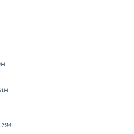
M
3M
.61M
.95M