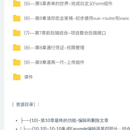
〖资源目录〗:
├──{10}–第10章最终的功能-编辑和删除文章
| ├──[10.10]–10-10集成Easymde编辑器第四部分：结