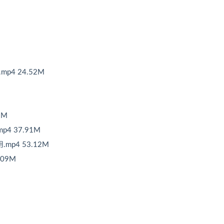
p4 24.52M
9M
p4 37.91M
mp4 53.12M
.09M