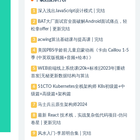
下载热度排行榜
深入浅出JavaScript设计模式 | 完结
1
BAT大厂面试官全面破解Android面试痛点，轻
2
松拿offer | 更新完结
acwing算法基础课与提高课 | 完结
3
美国PBS学龄前儿童启蒙动画《卡由 Caillou 1-5
4
季 (中英双版视频+音频+绘本) 》
WEB前端线上系统课(20k+标准)|2023年|重磅
5
首发|无秘更新数据结构与算法
51CTO Kubernetes全栈架构师 K8s初级篇+中
6
级篇+高级篇+架构篇
马士兵云原生架构师2024
7
最新 React 技术栈，实战复杂低代码项目-仿问
8
卷星 | 更新完结
风水入门-李居明合集 | 完结
9