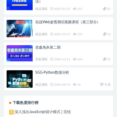
法）
精品课程
2025-01-07
141
20
实战Web渗透测试视频课程（第三部分）
精品课程
2024-12-17
139
10
老鑫免杀第二期
高薪课程
2024-11-11
169
30
SGG-Python数据分析
精品课程
2026-08-10
16
专属
下载热度排行榜
深入浅出JavaScript设计模式 | 完结
1