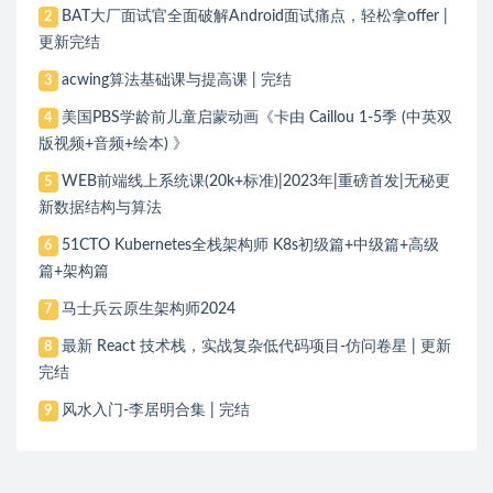
BAT大厂面试官全面破解Android面试痛点，轻松拿offer |
2
更新完结
acwing算法基础课与提高课 | 完结
3
美国PBS学龄前儿童启蒙动画《卡由 Caillou 1-5季 (中英双
4
版视频+音频+绘本) 》
WEB前端线上系统课(20k+标准)|2023年|重磅首发|无秘更
5
新数据结构与算法
51CTO Kubernetes全栈架构师 K8s初级篇+中级篇+高级
6
篇+架构篇
马士兵云原生架构师2024
7
最新 React 技术栈，实战复杂低代码项目-仿问卷星 | 更新
8
完结
风水入门-李居明合集 | 完结
9