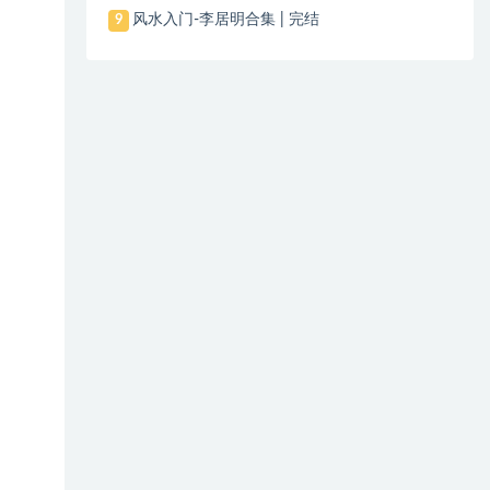
风水入门-李居明合集 | 完结
9