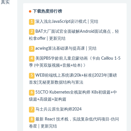
，真实
下载热度排行榜
深入浅出JavaScript设计模式 | 完结
1
BAT大厂面试官全面破解Android面试痛点，轻
2
松拿offer | 更新完结
acwing算法基础课与提高课 | 完结
3
美国PBS学龄前儿童启蒙动画《卡由 Caillou 1-5
4
季 (中英双版视频+音频+绘本) 》
WEB前端线上系统课(20k+标准)|2023年|重磅
5
首发|无秘更新数据结构与算法
51CTO Kubernetes全栈架构师 K8s初级篇+中
6
级篇+高级篇+架构篇
马士兵云原生架构师2024
7
最新 React 技术栈，实战复杂低代码项目-仿问
8
卷星 | 更新完结