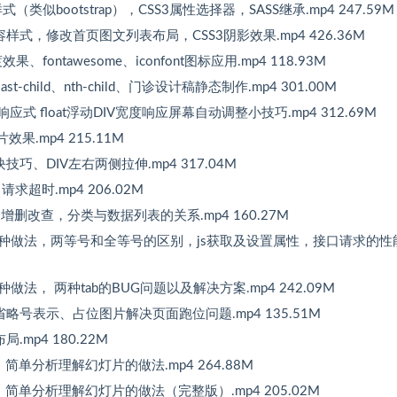
（类似bootstrap），CSS3属性选择器，SASS继承.mp4 247.59M
容样式，修改首页图文列表布局，CSS3阴影效果.mp4 426.36M
效果、fontawesome、iconfont图标应用.mp4 118.93M
-child、nth-child、门诊设计稿静态制作.mp4 301.00M
应式 float浮动DIV宽度响应屏幕自动调整小技巧.mp4 312.69M
效果.mp4 215.11M
技巧、DIV左右两侧拉伸.mp4 317.04M
请求超时.mp4 206.02M
础，增删改查，分类与数据列表的关系.mp4 160.27M
容切换第一种做法，两等号和全等号的区别，js获取及设置属性，接口请求的性
种做法， 两种tab的BUG问题以及解决方案.mp4 242.09M
出用省略号表示、占位图片解决页面跑位问题.mp4 135.51M
mp4 180.22M
、简单分析理解幻灯片的做法.mp4 264.88M
S、简单分析理解幻灯片的做法（完整版）.mp4 205.02M