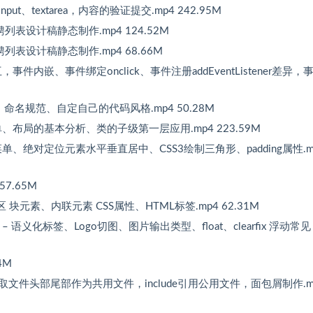
put、textarea，内容的验证提交.mp4 242.95M
聘列表设计稿静态制作.mp4 124.52M
聘列表设计稿静态制作.mp4 68.66M
，事件内嵌、事件绑定onclick、事件注册addEventListener差异，
ss、命名规范、自定自己的代码风格.mp4 50.28M
菜单、布局的基本分析、类的子级第一层应用.mp4 223.59M
拉菜单、绝对定位元素水平垂直居中、CSS3绘制三角形、padding属性.m
7.65M
 块元素、内联元素 CSS属性、HTML标签.mp4 62.31M
作 – 语义化标签、Logo切图、图片输出类型、float、clearfix 浮动常见
4M
，提取文件头部尾部作为共用文件，include引用公用文件，面包屑制作.m