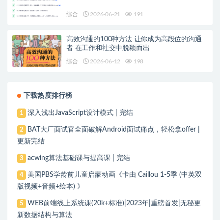
综合
2026-06-21
191
高效沟通的100种方法 让你成为高段位的沟通
者 在工作和社交中脱颖而出
综合
2026-06-12
198
下载热度排行榜
深入浅出JavaScript设计模式 | 完结
1
BAT大厂面试官全面破解Android面试痛点，轻松拿offer |
2
更新完结
acwing算法基础课与提高课 | 完结
3
美国PBS学龄前儿童启蒙动画《卡由 Caillou 1-5季 (中英双
4
版视频+音频+绘本) 》
WEB前端线上系统课(20k+标准)|2023年|重磅首发|无秘更
5
新数据结构与算法