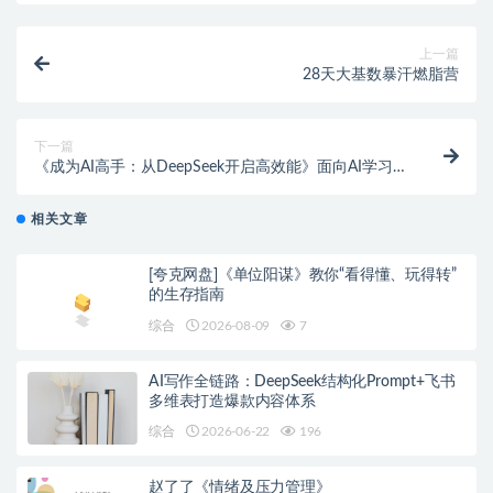
上一篇
28天大基数暴汗燃脂营
下一篇
《成为AI高手：从DeepSeek开启高效能》面向AI学习者
的实用指南
相关文章
[夸克网盘]《单位阳谋》教你“看得懂、玩得转”
的生存指南
综合
2026-08-09
7
AI写作全链路：DeepSeek结构化Prompt+飞书
多维表打造爆款内容体系
综合
2026-06-22
196
赵了了《情绪及压力管理》