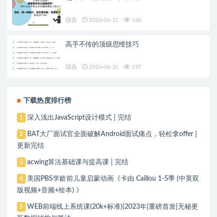
综合
2026-06-21
166
高手不传的顶级思维技巧
综合
2026-06-21
197
下载热度排行榜
深入浅出JavaScript设计模式 | 完结
1
BAT大厂面试官全面破解Android面试痛点，轻松拿offer |
2
更新完结
acwing算法基础课与提高课 | 完结
3
美国PBS学龄前儿童启蒙动画《卡由 Caillou 1-5季 (中英双
4
版视频+音频+绘本) 》
WEB前端线上系统课(20k+标准)|2023年|重磅首发|无秘更
5