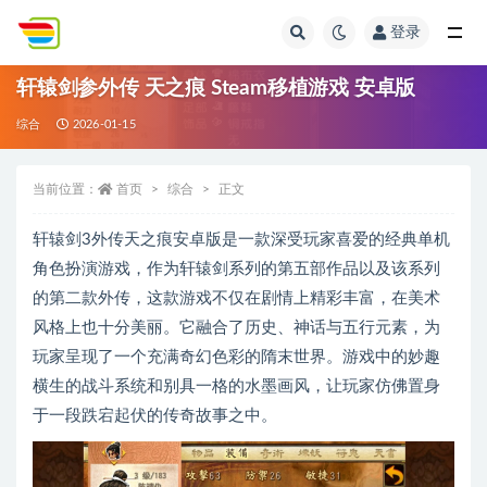
登录
全部
轩辕剑参外传 天之痕 Steam移植游戏 安卓版
综合
2026-01-15
当前位置：
首页
综合
正文
轩辕剑3外传天之痕安卓版是一款深受玩家喜爱的经典单机
角色扮演游戏，作为轩辕剑系列的第五部作品以及该系列
的第二款外传，这款游戏不仅在剧情上精彩丰富，在美术
风格上也十分美丽。它融合了历史、神话与五行元素，为
玩家呈现了一个充满奇幻色彩的隋末世界。游戏中的妙趣
横生的战斗系统和别具一格的水墨画风，让玩家仿佛置身
于一段跌宕起伏的传奇故事之中。