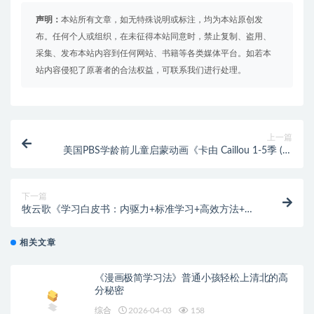
声明：
本站所有文章，如无特殊说明或标注，均为本站原创发
布。任何个人或组织，在未征得本站同意时，禁止复制、盗用、
采集、发布本站内容到任何网站、书籍等各类媒体平台。如若本
站内容侵犯了原著者的合法权益，可联系我们进行处理。
上一篇
美国PBS学龄前儿童启蒙动画《卡由 Caillou 1-5季 (中
英双版视频+音频+绘本) 》
下一篇
牧云歌《学习白皮书：内驱力+标准学习+高效方法+学
习规划》
相关文章
《漫画极简学习法》普通小孩轻松上清北的高
分秘密
综合
2026-04-03
158