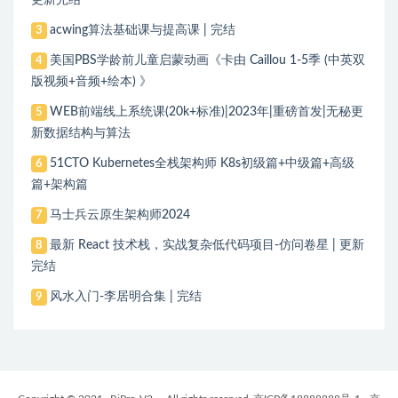
更新完结
acwing算法基础课与提高课 | 完结
3
美国PBS学龄前儿童启蒙动画《卡由 Caillou 1-5季 (中英双
4
版视频+音频+绘本) 》
WEB前端线上系统课(20k+标准)|2023年|重磅首发|无秘更
5
新数据结构与算法
51CTO Kubernetes全栈架构师 K8s初级篇+中级篇+高级
6
篇+架构篇
马士兵云原生架构师2024
7
最新 React 技术栈，实战复杂低代码项目-仿问卷星 | 更新
8
完结
风水入门-李居明合集 | 完结
9