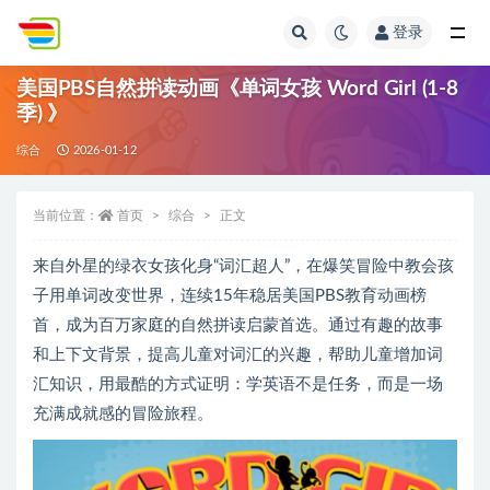
登录
全部
美国PBS自然拼读动画《单词女孩 Word Girl (1-8
季) 》
综合
2026-01-12
当前位置：
首页
综合
正文
来自外星的绿衣女孩化身“词汇超人”，在爆笑冒险中教会孩
子用单词改变世界，连续15年稳居美国PBS教育动画榜
首，成为百万家庭的自然拼读启蒙首选。通过有趣的故事
和上下文背景，提高儿童对词汇的兴趣，帮助儿童增加词
汇知识，用最酷的方式证明：学英语不是任务，而是一场
充满成就感的冒险旅程。