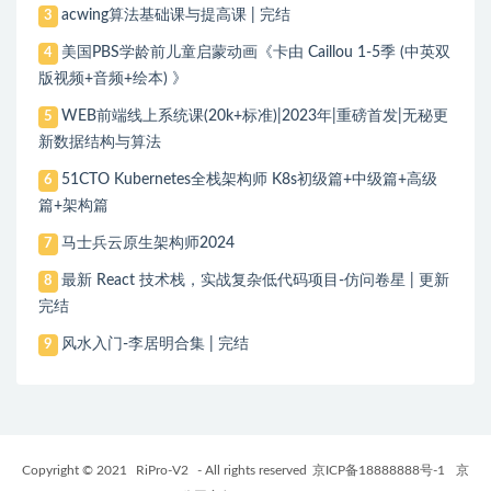
acwing算法基础课与提高课 | 完结
3
美国PBS学龄前儿童启蒙动画《卡由 Caillou 1-5季 (中英双
4
版视频+音频+绘本) 》
WEB前端线上系统课(20k+标准)|2023年|重磅首发|无秘更
5
新数据结构与算法
51CTO Kubernetes全栈架构师 K8s初级篇+中级篇+高级
6
篇+架构篇
马士兵云原生架构师2024
7
最新 React 技术栈，实战复杂低代码项目-仿问卷星 | 更新
8
完结
风水入门-李居明合集 | 完结
9
Copyright © 2021
RiPro-V2
- All rights reserved
京ICP备18888888号-1
京