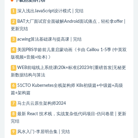
下载热度排行榜
深入浅出JavaScript设计模式 | 完结
1
BAT大厂面试官全面破解Android面试痛点，轻松拿offer |
2
更新完结
acwing算法基础课与提高课 | 完结
3
美国PBS学龄前儿童启蒙动画《卡由 Caillou 1-5季 (中英双
4
版视频+音频+绘本) 》
WEB前端线上系统课(20k+标准)|2023年|重磅首发|无秘更
5
新数据结构与算法
51CTO Kubernetes全栈架构师 K8s初级篇+中级篇+高级
6
篇+架构篇
马士兵云原生架构师2024
7
最新 React 技术栈，实战复杂低代码项目-仿问卷星 | 更新
8
完结
风水入门-李居明合集 | 完结
9