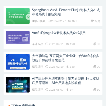
SpringBoot+Vue3+Element Plus打造私人分布式
存储系统 | 更新完结
IT学习视频
2026-02-27
322
专属
Vue3+Django4全新技术实战全栈项目
某课实战
2025-04-11
193
30
大伟聊前端-互联网大厂企业级中台Vue3综合实
战提升和前端开发规范
精品课程
2025-02-19
165
20
AI产品经理系统实训课｜墨刀原型设计+大模型
底层原理等，AI产品落地实战教程
精品课程
2026-08-07
19
10