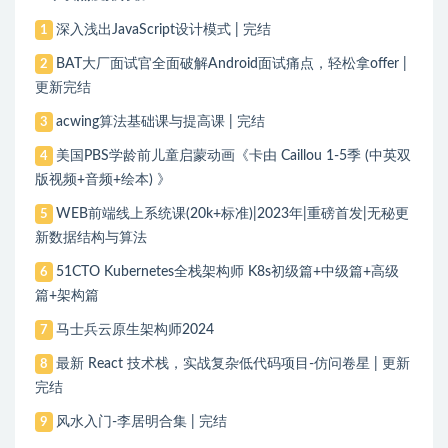
深入浅出JavaScript设计模式 | 完结
1
BAT大厂面试官全面破解Android面试痛点，轻松拿offer |
2
更新完结
acwing算法基础课与提高课 | 完结
3
美国PBS学龄前儿童启蒙动画《卡由 Caillou 1-5季 (中英双
4
版视频+音频+绘本) 》
WEB前端线上系统课(20k+标准)|2023年|重磅首发|无秘更
5
新数据结构与算法
51CTO Kubernetes全栈架构师 K8s初级篇+中级篇+高级
6
篇+架构篇
马士兵云原生架构师2024
7
最新 React 技术栈，实战复杂低代码项目-仿问卷星 | 更新
8
完结
风水入门-李居明合集 | 完结
9