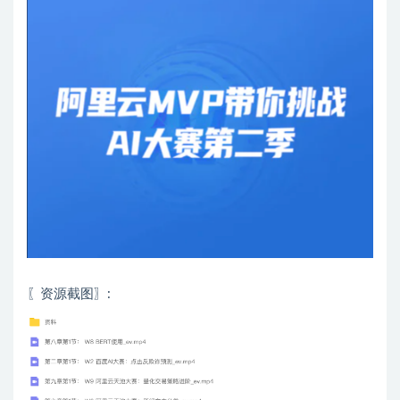
〖资源截图〗: