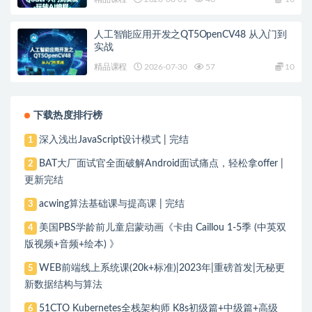
人工智能应用开发之QT5OpenCV48 从入门到
实战
精品课程
2026-07-30
57
10
下载热度排行榜
深入浅出JavaScript设计模式 | 完结
1
BAT大厂面试官全面破解Android面试痛点，轻松拿offer |
2
更新完结
acwing算法基础课与提高课 | 完结
3
美国PBS学龄前儿童启蒙动画《卡由 Caillou 1-5季 (中英双
4
版视频+音频+绘本) 》
WEB前端线上系统课(20k+标准)|2023年|重磅首发|无秘更
5
新数据结构与算法
51CTO Kubernetes全栈架构师 K8s初级篇+中级篇+高级
6