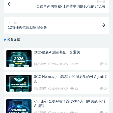
上一篇
英语单词的奥秘-让你背单词快10倍的记忆法
下一篇
12节课教你规划家庭保险
相关文章
2026最新AI测试基础一套通关
精品课程
2026-08-05
19
10
SGG-Hermes小白教程：2026必学的AI Agent框
架
精品课程
2026-08-05
22
10
小D课堂-全栈AI编辑器Qoder-入门到实战-玩转
AI编程
精品课程
2026-08-01
46
10