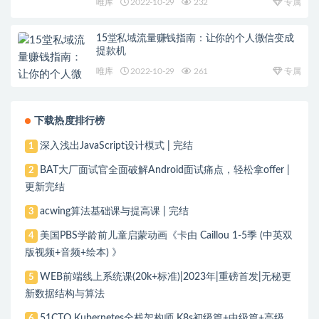
唯库
2022-10-29
232
专属
15堂私域流量赚钱指南：让你的个人微信变成
提款机
唯库
2022-10-29
261
专属
下载热度排行榜
深入浅出JavaScript设计模式 | 完结
1
BAT大厂面试官全面破解Android面试痛点，轻松拿offer |
2
更新完结
acwing算法基础课与提高课 | 完结
3
美国PBS学龄前儿童启蒙动画《卡由 Caillou 1-5季 (中英双
4
版视频+音频+绘本) 》
WEB前端线上系统课(20k+标准)|2023年|重磅首发|无秘更
5
新数据结构与算法
51CTO Kubernetes全栈架构师 K8s初级篇+中级篇+高级
6