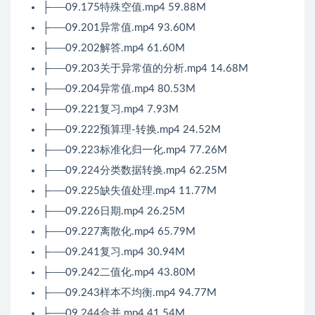
├──09.175特殊空值.mp4 59.88M
├──09.201异常值.mp4 93.60M
├──09.202解答.mp4 61.60M
├──09.203关于异常值的分析.mp4 14.68M
├──09.204异常值.mp4 80.53M
├──09.221复习.mp4 7.93M
├──09.222预算理-转换.mp4 24.52M
├──09.223标准化归一化.mp4 77.26M
├──09.224分类数据转换.mp4 62.25M
├──09.225缺失值处理.mp4 11.77M
├──09.226日期.mp4 26.25M
├──09.227离散化.mp4 65.79M
├──09.241复习.mp4 30.94M
├──09.242二值化.mp4 43.80M
├──09.243样本不均衡.mp4 94.77M
├──09.244合并.mp4 41.54M