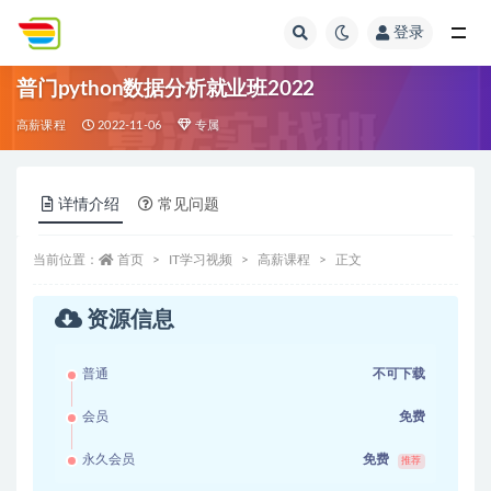
登录
全部
普门python数据分析就业班2022
高薪课程
2022-11-06
专属
详情介绍
常见问题
当前位置：
首页
IT学习视频
高薪课程
正文
资源信息
普通
不可下载
会员
免费
永久会员
免费
推荐