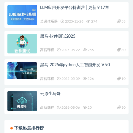
LLM应用开发平台特训营 | 更新至17章
某课体系课
2025-11-26
274
58
黑马-软件测试2025
高薪课程
2025-05-22
256
30
黑马-2025年python人工智能开发 V5.0
高薪课程
2025-05-09
526
10
云原生马哥
高薪课程
2026-08-06
20
30
下载热度排行榜