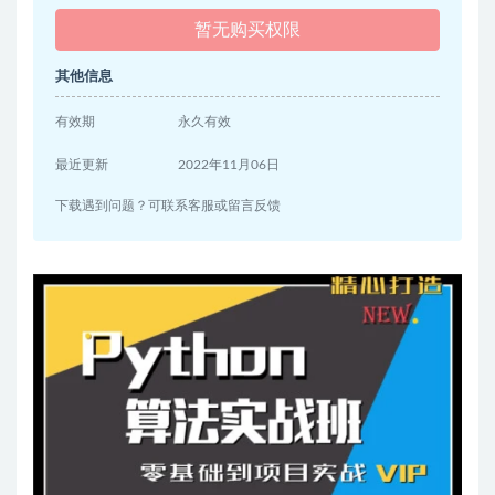
暂无购买权限
其他信息
有效期
永久有效
最近更新
2022年11月06日
下载遇到问题？可联系客服或留言反馈