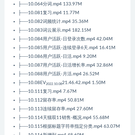
├──10.064分词.mp4 133.97M
├──10.081复习.mp4 11.77M
├──10.082词频统计.mp4 35.36M
├──10.083词云展示.mp4 182.15M
├──10.084用户活跃-日登录次数.mp4 42.04M
├──10.085用户活跃-连续登录6天.mp4 16.41M
├──10.086用户活跃-日活.mp4 9.20M
├──10.087用户活跃-日活增长率.mp4 32.86M
├──10.088用户活跃-月活.mp4 26.52M
├──10.08EV
21.46.42.mp4 1.50M
2022.10.08
├──10.111复习.mp4 7.67M
├──10.112留存率.mp4 50.81M
├──10.113连续留存率.mp4 27.60M
├──10.114天猫双11销售-概况.mp4 55.68M
├──10.115根据标题字符串指定分类.mp4 63.07M