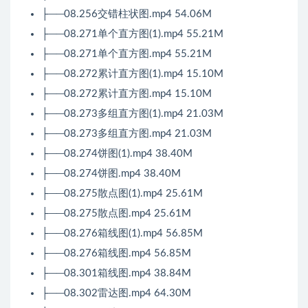
├──08.256交错柱状图.mp4 54.06M
├──08.271单个直方图(1).mp4 55.21M
├──08.271单个直方图.mp4 55.21M
├──08.272累计直方图(1).mp4 15.10M
├──08.272累计直方图.mp4 15.10M
├──08.273多组直方图(1).mp4 21.03M
├──08.273多组直方图.mp4 21.03M
├──08.274饼图(1).mp4 38.40M
├──08.274饼图.mp4 38.40M
├──08.275散点图(1).mp4 25.61M
├──08.275散点图.mp4 25.61M
├──08.276箱线图(1).mp4 56.85M
├──08.276箱线图.mp4 56.85M
├──08.301箱线图.mp4 38.84M
├──08.302雷达图.mp4 64.30M