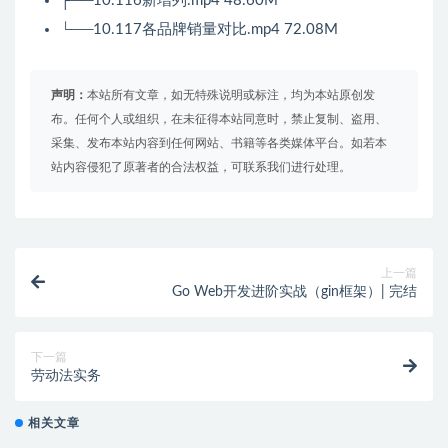
├──10.116新增列.mp4 48.60M
└──10.117各品牌销量对比.mp4 72.08M
声明：
本站所有文章，如无特殊说明或标注，均为本站原创发
布。任何个人或组织，在未征得本站同意时，禁止复制、盗用、
采集、发布本站内容到任何网站、书籍等各类媒体平台。如若本
站内容侵犯了原著者的合法权益，可联系我们进行处理。
上一篇
Go Web开发进阶实战（gin框架）| 完结
下一篇
劳动法实务
相关文章