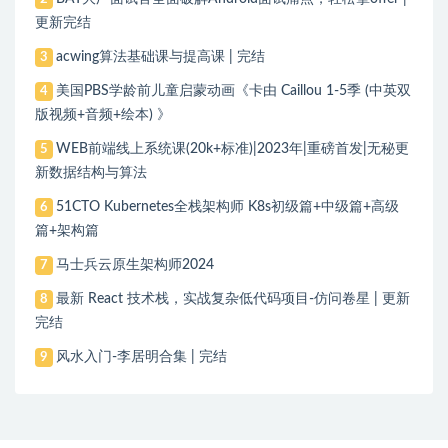
更新完结
acwing算法基础课与提高课 | 完结
3
美国PBS学龄前儿童启蒙动画《卡由 Caillou 1-5季 (中英双
4
版视频+音频+绘本) 》
WEB前端线上系统课(20k+标准)|2023年|重磅首发|无秘更
5
新数据结构与算法
51CTO Kubernetes全栈架构师 K8s初级篇+中级篇+高级
6
篇+架构篇
马士兵云原生架构师2024
7
最新 React 技术栈，实战复杂低代码项目-仿问卷星 | 更新
8
完结
风水入门-李居明合集 | 完结
9