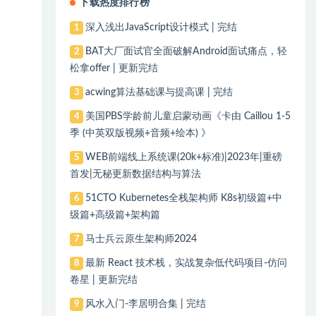
下载热度排行榜
深入浅出JavaScript设计模式 | 完结
1
BAT大厂面试官全面破解Android面试痛点，轻
2
松拿offer | 更新完结
acwing算法基础课与提高课 | 完结
3
美国PBS学龄前儿童启蒙动画《卡由 Caillou 1-5
4
季 (中英双版视频+音频+绘本) 》
WEB前端线上系统课(20k+标准)|2023年|重磅
5
首发|无秘更新数据结构与算法
51CTO Kubernetes全栈架构师 K8s初级篇+中
6
级篇+高级篇+架构篇
马士兵云原生架构师2024
7
最新 React 技术栈，实战复杂低代码项目-仿问
8
卷星 | 更新完结
风水入门-李居明合集 | 完结
9