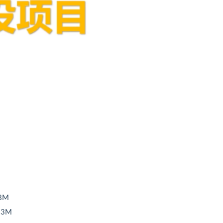
8M
53M