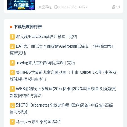
精品课程
2026-08-08
22
10
下载热度排行榜
深入浅出JavaScript设计模式 | 完结
1
BAT大厂面试官全面破解Android面试痛点，轻松拿offer |
2
更新完结
acwing算法基础课与提高课 | 完结
3
美国PBS学龄前儿童启蒙动画《卡由 Caillou 1-5季 (中英双
4
版视频+音频+绘本) 》
WEB前端线上系统课(20k+标准)|2023年|重磅首发|无秘更
5
新数据结构与算法
51CTO Kubernetes全栈架构师 K8s初级篇+中级篇+高级
6
篇+架构篇
马士兵云原生架构师2024
7