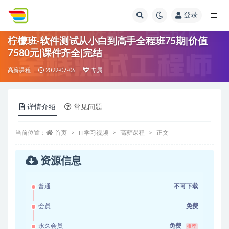
登录
全部
柠檬班-软件测试从小白到高手全程班75期|价值
7580元|课件齐全|完结
高薪课程
2022-07-06
专属
详情介绍
常见问题
当前位置：
首页
IT学习视频
高薪课程
正文
资源信息
普通
不可下载
会员
免费
永久会员
免费
推荐