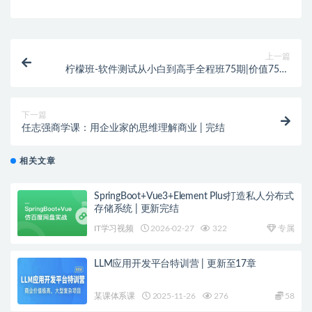
上一篇
柠檬班-软件测试从小白到高手全程班75期|价值7580
元|课件齐全|完结
下一篇
任志强商学课：用企业家的思维理解商业 | 完结
相关文章
SpringBoot+Vue3+Element Plus打造私人分布式
存储系统 | 更新完结
IT学习视频
2026-02-27
322
专属
LLM应用开发平台特训营 | 更新至17章
某课体系课
2025-11-26
276
58