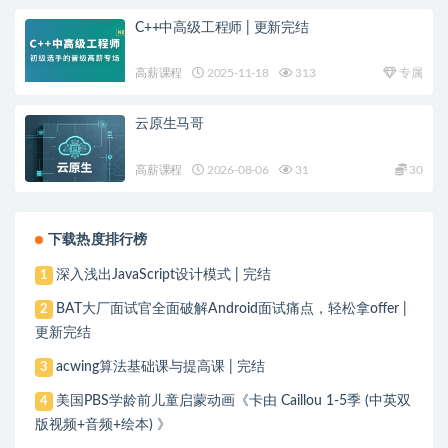
C++中高级工程师 | 更新完结
高薪课程
2025-11-18
313
专属
云原生马哥
高薪课程
2026-08-06
31
30
下载热度排行榜
深入浅出JavaScript设计模式 | 完结
1
BAT大厂面试官全面破解Android面试痛点，轻松拿offer |
2
更新完结
acwing算法基础课与提高课 | 完结
3
美国PBS学龄前儿童启蒙动画《卡由 Caillou 1-5季 (中英双
4
版视频+音频+绘本) 》