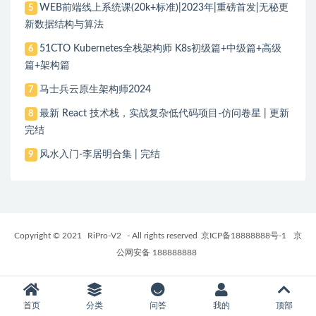
WEB前端线上系统课(20k+标准)|2023年|重磅首发|无秘更
5
新数据结构与算法
51CTO Kubernetes全栈架构师 K8s初级篇+中级篇+高级
6
篇+架构篇
马士兵云原生架构师2024
7
最新 React 技术栈，实战复杂低代码项目-仿问卷星 | 更新
8
完结
风水入门-李居明合集 | 完结
9
Copyright © 2021
RiPro-V2
- All rights reserved
京ICP备18888888号-1
京
公网安备 188888888
首页
分类
问答
我的
顶部