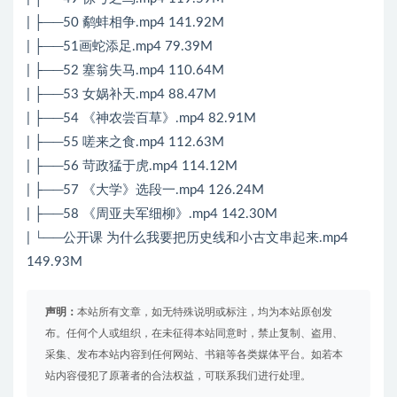
| ├──50 鹬蚌相争.mp4 141.92M
| ├──51画蛇添足.mp4 79.39M
| ├──52 塞翁失马.mp4 110.64M
| ├──53 女娲补天.mp4 88.47M
| ├──54 《神农尝百草》.mp4 82.91M
| ├──55 嗟来之食.mp4 112.63M
| ├──56 苛政猛于虎.mp4 114.12M
| ├──57 《大学》选段一.mp4 126.24M
| ├──58 《周亚夫军细柳》.mp4 142.30M
| └──公开课 为什么我要把历史线和小古文串起来.mp4
149.93M
声明：
本站所有文章，如无特殊说明或标注，均为本站原创发
布。任何个人或组织，在未征得本站同意时，禁止复制、盗用、
采集、发布本站内容到任何网站、书籍等各类媒体平台。如若本
站内容侵犯了原著者的合法权益，可联系我们进行处理。