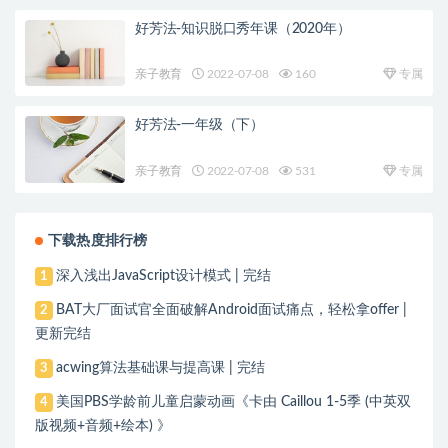
好芳法-知识脱口秀年课（2020年）
亲子教育
2022-07-08
160
专属
好芳法-一年级（下）
亲子教育
2022-07-08
531
专属
下载热度排行榜
深入浅出JavaScript设计模式 | 完结
1
BAT大厂面试官全面破解Android面试痛点，轻松拿offer |
2
更新完结
acwing算法基础课与提高课 | 完结
3
美国PBS学龄前儿童启蒙动画《卡由 Caillou 1-5季 (中英双
4
版视频+音频+绘本) 》