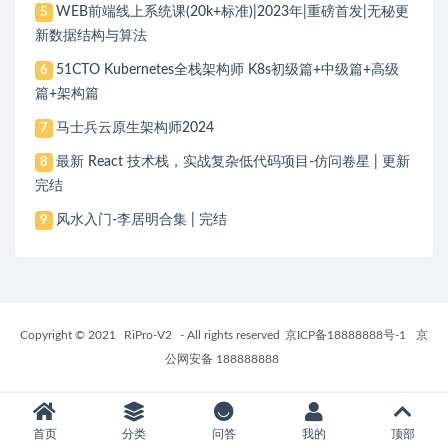
WEB前端线上系统课(20k+标准)|2023年|重磅首发|无秘更
5
新数据结构与算法
51CTO Kubernetes全栈架构师 K8s初级篇+中级篇+高级
6
篇+架构篇
马士兵云原生架构师2024
7
最新 React 技术栈，实战复杂低代码项目-仿问卷星 | 更新
8
完结
风水入门-李居明合集 | 完结
9
Copyright © 2021
RiPro-V2
- All rights reserved
京ICP备18888888号-1
京
公网安备 188888888
首页
分类
问答
我的
顶部