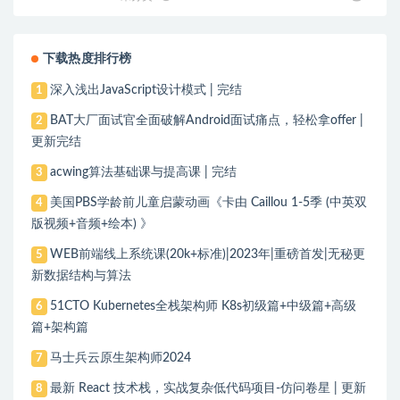
下载热度排行榜
深入浅出JavaScript设计模式 | 完结
1
BAT大厂面试官全面破解Android面试痛点，轻松拿offer |
2
更新完结
acwing算法基础课与提高课 | 完结
3
美国PBS学龄前儿童启蒙动画《卡由 Caillou 1-5季 (中英双
4
版视频+音频+绘本) 》
WEB前端线上系统课(20k+标准)|2023年|重磅首发|无秘更
5
新数据结构与算法
51CTO Kubernetes全栈架构师 K8s初级篇+中级篇+高级
6
篇+架构篇
马士兵云原生架构师2024
7
最新 React 技术栈，实战复杂低代码项目-仿问卷星 | 更新
8