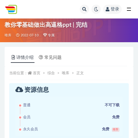
登录
全部
教你零基础做出高逼格ppt | 完结
唯库
2022-07-10
专属
详情介绍
常见问题
当前位置：
首页
综合
唯库
正文
资源信息
普通
不可下载
会员
免费
永久会员
免费
推荐