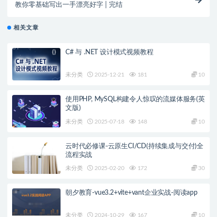
教你零基础写出一手漂亮好字 | 完结
相关文章
C# 与 .NET 设计模式视频教程
未分类
2025-12-21
181
10
使用PHP, MySQL构建令人惊叹的流媒体服务(英
文版)
未分类
2025-07-18
148
10
云时代必修课-云原生CI/CD(持续集成与交付)全
流程实战
未分类
2025-02-20
172
30
朝夕教育-vue3.2+vite+vant企业实战-阅读app
未分类
2024-10-29
167
10