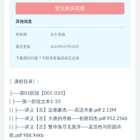
暂无购买权限
其他信息
有效期
永久有效
最近更新
2022年07月10日
下载遇到问题？可联系客服或留言反馈
〖课程目录〗
:
├──第01阶段【001-033】
| ├──第一阶段文本1-33
| | ├──讲义【古】边塞豪杰——高适岑参.pdf 2.13M
| | ├──讲义【古】大唐的序曲——初唐四杰.pdf 952.25kb
| | ├──讲义【古】繁华落尽见真淳——孟浩然与田园诗
歌.pdf 988.96kb