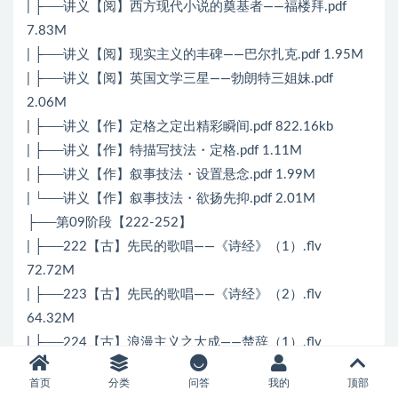
| ├──讲义【阅】西方现代小说的奠基者——福楼拜.pdf
7.83M
| ├──讲义【阅】现实主义的丰碑——巴尔扎克.pdf 1.95M
| ├──讲义【阅】英国文学三星——勃朗特三姐妹.pdf
2.06M
| ├──讲义【作】定格之定出精彩瞬间.pdf 822.16kb
| ├──讲义【作】特描写技法・定格.pdf 1.11M
| ├──讲义【作】叙事技法・设置悬念.pdf 1.99M
| └──讲义【作】叙事技法・欲扬先抑.pdf 2.01M
├──第09阶段【222-252】
| ├──222【古】先民的歌唱——《诗经》（1）.flv
72.72M
| ├──223【古】先民的歌唱——《诗经》（2）.flv
64.32M
| ├──224【古】浪漫主义之大成——楚辞（1）.flv
83.31M
首页
分类
问答
我的
顶部
| ├──225【古】浪漫主义之大成——楚辞（2）.flv