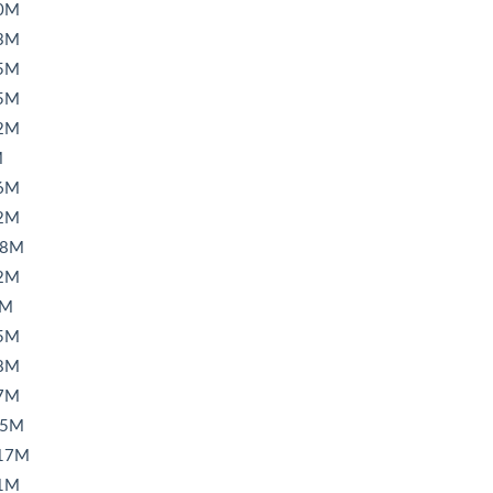
0M
3M
5M
5M
2M
M
6M
2M
8M
2M
2M
5M
8M
7M
5M
17M
1M