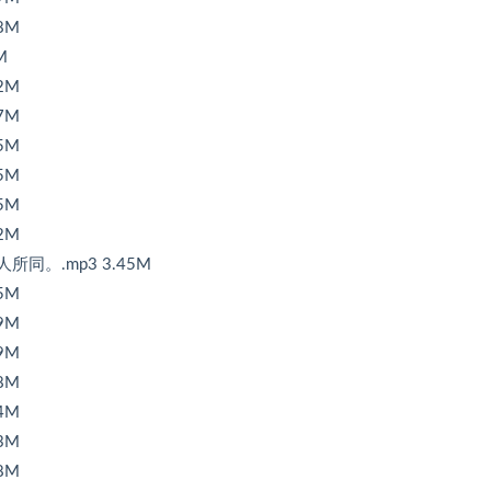
8M
M
2M
7M
5M
5M
5M
2M
同。.mp3 3.45M
5M
9M
9M
8M
4M
3M
8M