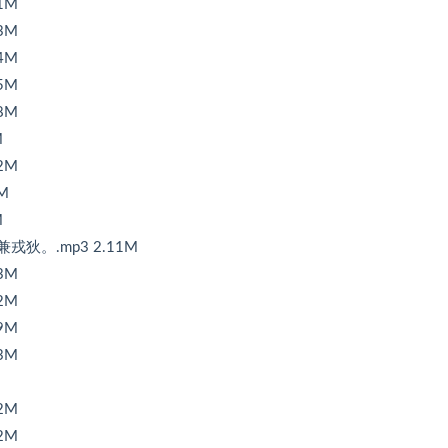
1M
3M
4M
5M
8M
M
2M
M
M
狄。.mp3 2.11M
3M
2M
9M
3M
2M
2M