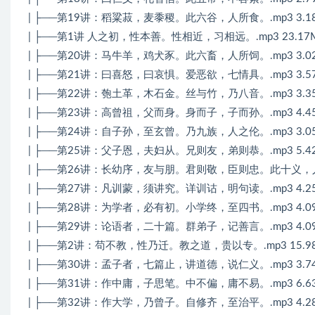
| ├──第19讲：稻粱菽，麦黍稷。此六谷，人所食。.mp3 3.1
| ├──第1讲 人之初，性本善。性相近，习相远。.mp3 23.17
| ├──第20讲：马牛羊，鸡犬豕。此六畜，人所饲。.mp3 3.0
| ├──第21讲：曰喜怒，曰哀惧。爱恶欲，七情具。.mp3 3.5
| ├──第22讲：匏土革，木石金。丝与竹，乃八音。.mp3 3.3
| ├──第23讲：高曾祖，父而身。身而子，子而孙。.mp3 4.4
| ├──第24讲：自子孙，至玄曾。乃九族，人之伦。.mp3 3.0
| ├──第25讲：父子恩，夫妇从。兄则友，弟则恭。.mp3 5.4
| ├──第26讲：长幼序，友与朋。君则敬，臣则忠。此十义，人所
| ├──第27讲：凡训蒙，须讲究。详训诂，明句读。.mp3 4.2
| ├──第28讲：为学者，必有初。小学终，至四书。.mp3 4.0
| ├──第29讲：论语者，二十篇。群弟子，记善言。.mp3 4.0
| ├──第2讲：苟不教，性乃迁。教之道，贵以专。.mp3 15.9
| ├──第30讲：孟子者，七篇止，讲道德，说仁义。.mp3 3.7
| ├──第31讲：作中庸，子思笔。中不偏，庸不易。.mp3 6.6
| ├──第32讲：作大学，乃曾子。自修齐，至治平。.mp3 4.2