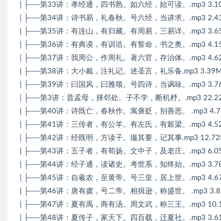
| ├──第33讲：孝经通，四书熟。如六经，始可读。.mp3 3.1
| ├──第34讲：诗书易，礼春秋。号六经，当讲求。.mp3 2.4
| ├──第35讲：有连山，有归藏。有周易，三易详。.mp3 3.6
| ├──第36讲：有典谟，有训诰。有誓命，书之奥。.mp3 4.1
| ├──第37讲：我周公，作周礼。著六官，存治体。.mp3 4.6
| ├──第38讲：大小戴，注礼记。述圣言，礼乐备.mp3 3.39
| ├──第39讲：曰国风，曰雅颂。号四诗，当讽咏。.mp3 3.7
| ├──第3讲：昔孟母，择邻处。子不学，断机杼。.mp3 22.2
| ├──第40讲：诗既亡，春秋作。寓褒贬，别善恶。 .mp3 4.7
| ├──第41讲：三传者，有公羊。有左氏，有榖梁。.mp3 4.5
| ├──第42讲：经既明，方读子。撮其要，记其事.mp3 12.7
| ├──第43讲：五子者，有荀扬。文中子，及老庄。.mp3 6.0
| ├──第44讲：经子通，读诸史。考世系，知终始。.mp3 3.7
| ├──第45讲：自羲农，至黄帝。号三皇，居上世。.mp3 4.6
| ├──第46讲：唐有虞，号二帝。相揖逊，称盛世。 .mp3 3.8
| ├──第47讲：夏有禹，商有汤。周文武，称三王。.mp3 10.
| ├──第48讲：夏传子，家天下。四百载，迁夏社。.mp3 3.6