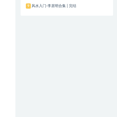
风水入门-李居明合集 | 完结
9