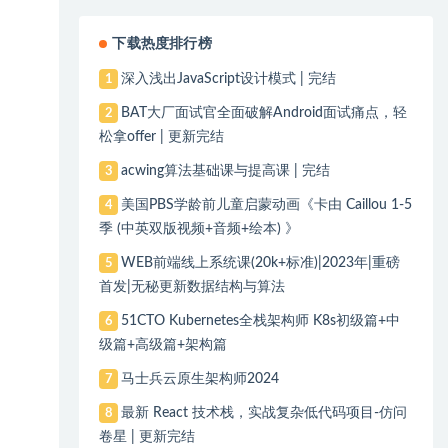
下载热度排行榜
深入浅出JavaScript设计模式 | 完结
1
BAT大厂面试官全面破解Android面试痛点，轻
2
松拿offer | 更新完结
acwing算法基础课与提高课 | 完结
3
美国PBS学龄前儿童启蒙动画《卡由 Caillou 1-5
4
季 (中英双版视频+音频+绘本) 》
WEB前端线上系统课(20k+标准)|2023年|重磅
5
首发|无秘更新数据结构与算法
51CTO Kubernetes全栈架构师 K8s初级篇+中
6
级篇+高级篇+架构篇
马士兵云原生架构师2024
7
最新 React 技术栈，实战复杂低代码项目-仿问
8
卷星 | 更新完结