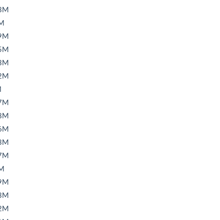
3M
M
9M
5M
3M
2M
M
7M
8M
6M
3M
7M
M
9M
3M
2M