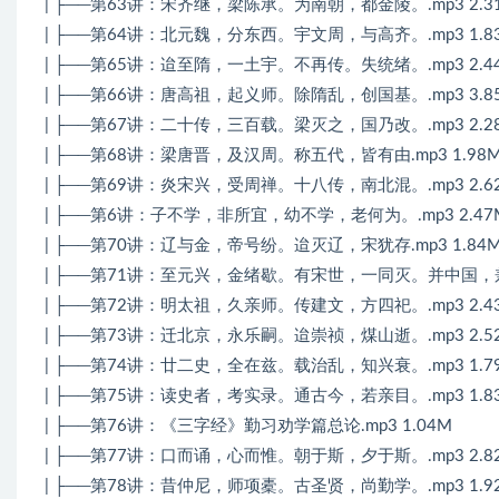
| ├──第63讲：宋齐继，梁陈承。为南朝，都金陵。.mp3 2.3
| ├──第64讲：北元魏，分东西。宇文周，与高齐。.mp3 1.8
| ├──第65讲：迨至隋，一土宇。不再传。失统绪。.mp3 2.4
| ├──第66讲：唐高祖，起义师。除隋乱，创国基。.mp3 3.8
| ├──第67讲：二十传，三百载。梁灭之，国乃改。.mp3 2.2
| ├──第68讲：梁唐晋，及汉周。称五代，皆有由.mp3 1.98
| ├──第69讲：炎宋兴，受周禅。十八传，南北混。.mp3 2.6
| ├──第6讲：子不学，非所宜，幼不学，老何为。.mp3 2.47
| ├──第70讲：辽与金，帝号纷。迨灭辽，宋犹存.mp3 1.84
| ├──第71讲：至元兴，金绪歇。有宋世，一同灭。并中国，兼戎
| ├──第72讲：明太祖，久亲师。传建文，方四祀。.mp3 2.4
| ├──第73讲：迁北京，永乐嗣。迨崇祯，煤山逝。.mp3 2.5
| ├──第74讲：廿二史，全在兹。载治乱，知兴衰。.mp3 1.7
| ├──第75讲：读史者，考实录。通古今，若亲目。.mp3 1.8
| ├──第76讲：《三字经》勤习劝学篇总论.mp3 1.04M
| ├──第77讲：口而诵，心而惟。朝于斯，夕于斯。.mp3 2.8
| ├──第78讲：昔仲尼，师项橐。古圣贤，尚勤学。.mp3 1.9