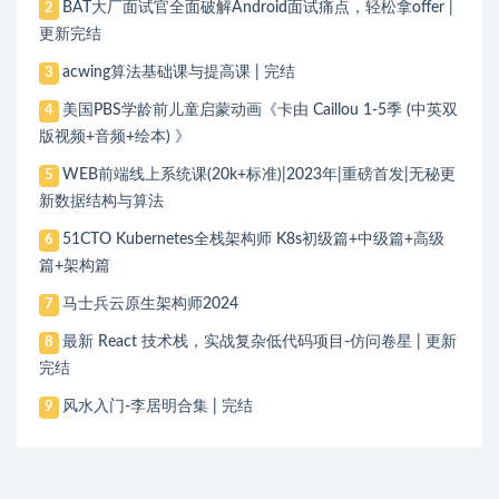
BAT大厂面试官全面破解Android面试痛点，轻松拿offer |
2
更新完结
acwing算法基础课与提高课 | 完结
3
美国PBS学龄前儿童启蒙动画《卡由 Caillou 1-5季 (中英双
4
版视频+音频+绘本) 》
WEB前端线上系统课(20k+标准)|2023年|重磅首发|无秘更
5
新数据结构与算法
51CTO Kubernetes全栈架构师 K8s初级篇+中级篇+高级
6
篇+架构篇
马士兵云原生架构师2024
7
最新 React 技术栈，实战复杂低代码项目-仿问卷星 | 更新
8
完结
风水入门-李居明合集 | 完结
9