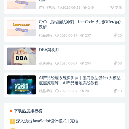
IT学习视频
2025-06-21
249
专属
C/C++后端面试冲刺：LeetCode+剑指Offer核心
题解
精品课程
2025-05-19
237
20
DBA架构师
高薪课程
2025-05-09
204
58
AI产品经理系统实训课｜墨刀原型设计+大模型
底层原理等，AI产品落地实战教程
精品课程
2026-08-07
20
10
下载热度排行榜
深入浅出JavaScript设计模式 | 完结
1