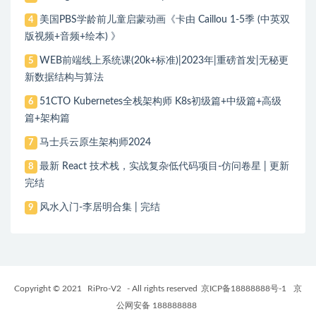
美国PBS学龄前儿童启蒙动画《卡由 Caillou 1-5季 (中英双
4
版视频+音频+绘本) 》
WEB前端线上系统课(20k+标准)|2023年|重磅首发|无秘更
5
新数据结构与算法
51CTO Kubernetes全栈架构师 K8s初级篇+中级篇+高级
6
篇+架构篇
马士兵云原生架构师2024
7
最新 React 技术栈，实战复杂低代码项目-仿问卷星 | 更新
8
完结
风水入门-李居明合集 | 完结
9
Copyright © 2021
RiPro-V2
- All rights reserved
京ICP备18888888号-1
京
公网安备 188888888