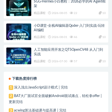
SGG-Hermes小白教程：2026必学的AI Agent框
架
精品课程
2026-08-05
22
10
小D课堂-全栈AI编辑器Qoder-入门到实战-玩转
AI编程
精品课程
2026-08-01
46
10
人工智能应用开发之QT5OpenCV48 从入门到
实战
精品课程
2026-07-30
57
10
下载热度排行榜
深入浅出JavaScript设计模式 | 完结
1
BAT大厂面试官全面破解Android面试痛点，轻松拿offer |
2
更新完结
acwing算法基础课与提高课 | 完结
3