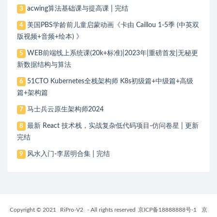
acwing算法基础课与提高课 | 完结
3
美国PBS学龄前儿童启蒙动画《卡由 Caillou 1-5季 (中英双
4
版视频+音频+绘本) 》
WEB前端线上系统课(20k+标准)|2023年|重磅首发|无秘更
5
新数据结构与算法
51CTO Kubernetes全栈架构师 K8s初级篇+中级篇+高级
6
篇+架构篇
马士兵云原生架构师2024
7
最新 React 技术栈，实战复杂低代码项目-仿问卷星 | 更新
8
完结
风水入门-李居明合集 | 完结
9
Copyright © 2021
RiPro-V2
- All rights reserved
京ICP备18888888号-1
京