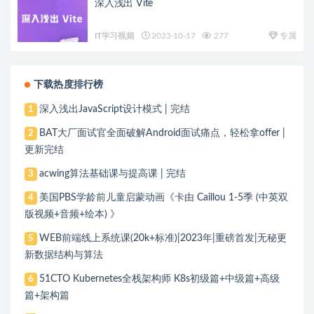
深入浅出 Vite
IT学习视频
2023-10-17
277
专属
下载热度排行榜
深入浅出JavaScript设计模式 | 完结
1
BAT大厂面试官全面破解Android面试痛点，轻松拿offer |
2
更新完结
acwing算法基础课与提高课 | 完结
3
美国PBS学龄前儿童启蒙动画《卡由 Caillou 1-5季 (中英双
4
版视频+音频+绘本) 》
WEB前端线上系统课(20k+标准)|2023年|重磅首发|无秘更
5
新数据结构与算法
51CTO Kubernetes全栈架构师 K8s初级篇+中级篇+高级
6
篇+架构篇