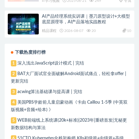
IT学习视频
2025-06-21
249
专属
AI产品经理系统实训课｜墨刀原型设计+大模型
底层原理等，AI产品落地实战教程
精品课程
2026-08-07
20
10
下载热度排行榜
深入浅出JavaScript设计模式 | 完结
1
BAT大厂面试官全面破解Android面试痛点，轻松拿offer |
2
更新完结
acwing算法基础课与提高课 | 完结
3
美国PBS学龄前儿童启蒙动画《卡由 Caillou 1-5季 (中英双
4
版视频+音频+绘本) 》
WEB前端线上系统课(20k+标准)|2023年|重磅首发|无秘更
5
新数据结构与算法
51CTO Kubernetes全栈架构师 K8s初级篇+中级篇+高级
6