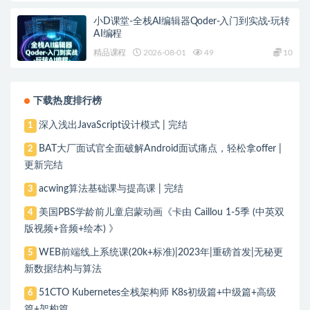
小D课堂-全栈AI编辑器Qoder-入门到实战-玩转
AI编程
精品课程
2026-08-01
49
10
下载热度排行榜
深入浅出JavaScript设计模式 | 完结
1
BAT大厂面试官全面破解Android面试痛点，轻松拿offer |
2
更新完结
acwing算法基础课与提高课 | 完结
3
美国PBS学龄前儿童启蒙动画《卡由 Caillou 1-5季 (中英双
4
版视频+音频+绘本) 》
WEB前端线上系统课(20k+标准)|2023年|重磅首发|无秘更
5
新数据结构与算法
51CTO Kubernetes全栈架构师 K8s初级篇+中级篇+高级
6
篇+架构篇