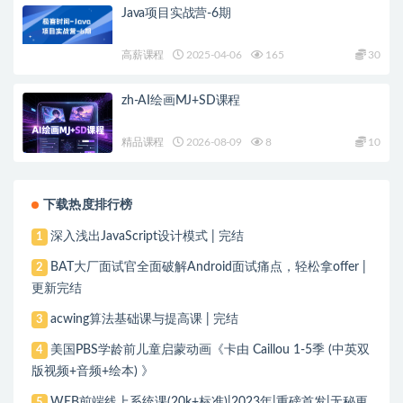
Java项目实战营-6期
高薪课程
2025-04-06
165
30
zh-AI绘画MJ+SD课程
精品课程
2026-08-09
8
10
下载热度排行榜
深入浅出JavaScript设计模式 | 完结
1
BAT大厂面试官全面破解Android面试痛点，轻松拿offer |
2
更新完结
acwing算法基础课与提高课 | 完结
3
美国PBS学龄前儿童启蒙动画《卡由 Caillou 1-5季 (中英双
4
版视频+音频+绘本) 》
WEB前端线上系统课(20k+标准)|2023年|重磅首发|无秘更
5