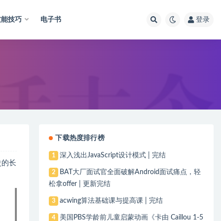
技能技巧
电子书
登录
下载热度排行榜
深入浅出JavaScript设计模式 | 完结
1
史的长
BAT大厂面试官全面破解Android面试痛点，轻
2
松拿offer | 更新完结
acwing算法基础课与提高课 | 完结
3
美国PBS学龄前儿童启蒙动画《卡由 Caillou 1-5
4