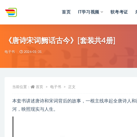
首页
IT学习视频
软考考证
全部
《唐诗宋词阙话古今》[套装共4册]
电子书
2026-01-31
当前位置：
首页
电子书
正文
本套书讲述唐诗和宋词背后的故事，一根主线串起全唐诗人和
河，映照现实与人生。