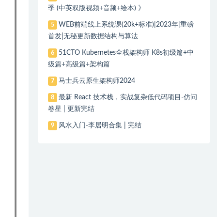
季 (中英双版视频+音频+绘本) 》
WEB前端线上系统课(20k+标准)|2023年|重磅
5
首发|无秘更新数据结构与算法
51CTO Kubernetes全栈架构师 K8s初级篇+中
6
级篇+高级篇+架构篇
马士兵云原生架构师2024
7
最新 React 技术栈，实战复杂低代码项目-仿问
8
卷星 | 更新完结
风水入门-李居明合集 | 完结
9