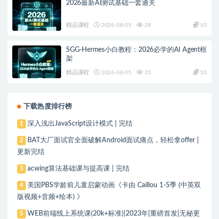
2026最新AI测试基础一套通关
精品课程
2026-08-05
28
10
SGG-Hermes小白教程：2026必学的AI Agent框
架
精品课程
2026-08-05
35
10
下载热度排行榜
深入浅出JavaScript设计模式 | 完结
1
BAT大厂面试官全面破解Android面试痛点，轻松拿offer |
2
更新完结
acwing算法基础课与提高课 | 完结
3
美国PBS学龄前儿童启蒙动画《卡由 Caillou 1-5季 (中英双
4
版视频+音频+绘本) 》
WEB前端线上系统课(20k+标准)|2023年|重磅首发|无秘更
5