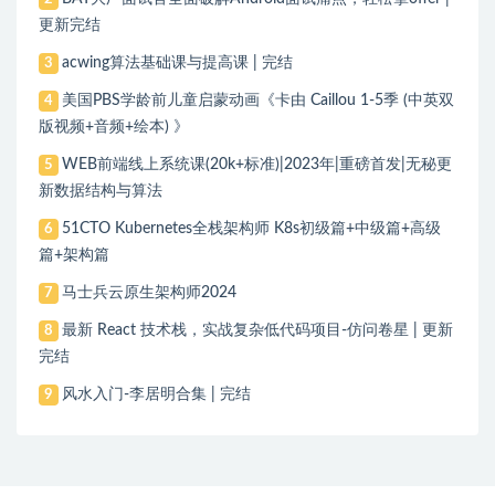
更新完结
acwing算法基础课与提高课 | 完结
3
美国PBS学龄前儿童启蒙动画《卡由 Caillou 1-5季 (中英双
4
版视频+音频+绘本) 》
WEB前端线上系统课(20k+标准)|2023年|重磅首发|无秘更
5
新数据结构与算法
51CTO Kubernetes全栈架构师 K8s初级篇+中级篇+高级
6
篇+架构篇
马士兵云原生架构师2024
7
最新 React 技术栈，实战复杂低代码项目-仿问卷星 | 更新
8
完结
风水入门-李居明合集 | 完结
9