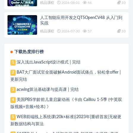
精品课程
2026-08-01
46
10
人工智能应用开发之QT5OpenCV48 从入门到
实战
精品课程
2026-07-30
57
10
下载热度排行榜
深入浅出JavaScript设计模式 | 完结
1
BAT大厂面试官全面破解Android面试痛点，轻松拿offer |
2
更新完结
acwing算法基础课与提高课 | 完结
3
美国PBS学龄前儿童启蒙动画《卡由 Caillou 1-5季 (中英双
4
版视频+音频+绘本) 》
WEB前端线上系统课(20k+标准)|2023年|重磅首发|无秘更
5
新数据结构与算法