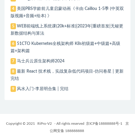
美国PBS学龄前儿童启蒙动画《卡由 Caillou 1-5季 (中英双
4
版视频+音频+绘本) 》
WEB前端线上系统课(20k+标准)|2023年|重磅首发|无秘更
5
新数据结构与算法
51CTO Kubernetes全栈架构师 K8s初级篇+中级篇+高级
6
篇+架构篇
马士兵云原生架构师2024
7
最新 React 技术栈，实战复杂低代码项目-仿问卷星 | 更新
8
完结
风水入门-李居明合集 | 完结
9
Copyright © 2021
RiPro-V2
- All rights reserved
京ICP备18888888号-1
京
公网安备 188888888