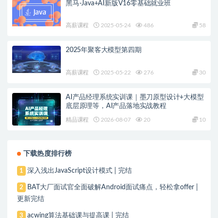
黑马-Java+AI新版V16零基础就业班
高薪课程
2025-05-24
486
58
2025年聚客大模型第四期
高薪课程
2025-05-22
276
30
AI产品经理系统实训课｜墨刀原型设计+大模型
底层原理等，AI产品落地实战教程
精品课程
2026-08-07
20
10
下载热度排行榜
深入浅出JavaScript设计模式 | 完结
1
BAT大厂面试官全面破解Android面试痛点，轻松拿offer |
2
更新完结
acwing算法基础课与提高课 | 完结
3