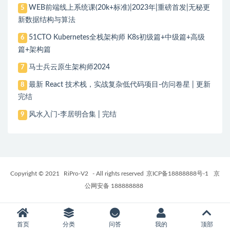
WEB前端线上系统课(20k+标准)|2023年|重磅首发|无秘更
5
新数据结构与算法
51CTO Kubernetes全栈架构师 K8s初级篇+中级篇+高级
6
篇+架构篇
马士兵云原生架构师2024
7
最新 React 技术栈，实战复杂低代码项目-仿问卷星 | 更新
8
完结
风水入门-李居明合集 | 完结
9
Copyright © 2021
RiPro-V2
- All rights reserved
京ICP备18888888号-1
京
公网安备 188888888
首页
分类
问答
我的
顶部