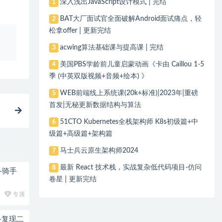
深入浅出JavaScript设计模式 | 完结
1
BAT大厂面试官全面破解Android面试痛点，轻
2
松拿offer | 更新完结
、
acwing算法基础课与提高课 | 完结
3
美国PBS学龄前儿童启蒙动画《卡由 Caillou 1-5
4
季 (中英双版视频+音频+绘本) 》
WEB前端线上系统课(20k+标准)|2023年|重磅
5
首发|无秘更新数据结构与算法
51CTO Kubernetes全栈架构师 K8s初级篇+中
6
级篇+高级篇+架构篇
马士兵云原生架构师2024
7
最新 React 技术栈，实战复杂低代码项目-仿问
8
+骑手
卷星 | 更新完结
专属
+复现二