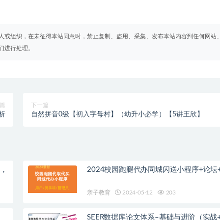
人或组织，在未征得本站同意时，禁止复制、盗用、采集、发布本站内容到任何网站
们进行处理。
篇
下一篇
分析
自然拼音0级【初入字母村】（幼升小必学）【5讲王欣】
教，
2024校园跑腿代办同城闪送小程序+论坛
亲子教育
2024-05-12
203
SEER数据库论文体系–基础与进阶（实战