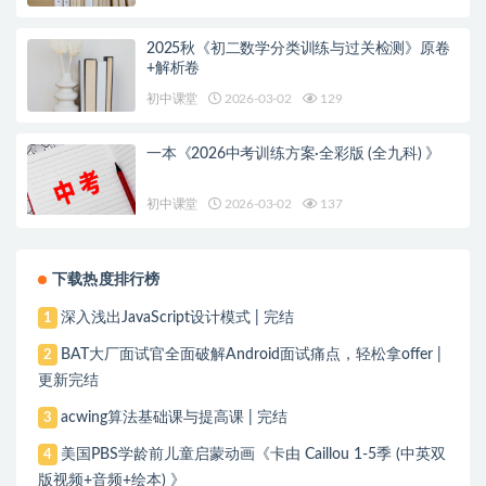
2025秋《初二数学分类训练与过关检测》原卷
+解析卷
初中课堂
2026-03-02
129
一本《2026中考训练方案·全彩版 (全九科) 》
初中课堂
2026-03-02
137
下载热度排行榜
深入浅出JavaScript设计模式 | 完结
1
BAT大厂面试官全面破解Android面试痛点，轻松拿offer |
2
更新完结
acwing算法基础课与提高课 | 完结
3
美国PBS学龄前儿童启蒙动画《卡由 Caillou 1-5季 (中英双
4
版视频+音频+绘本) 》