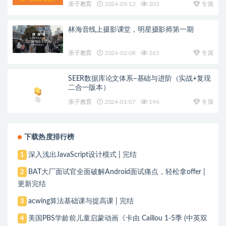
亲子教育
2024-05-12
203
专属
林海音线上摄影课堂，明星摄影师第一期
亲子教育
2024-02-08
265
专属
SEER数据库论文体系–基础与进阶（实战+复现
二合一版本）
亲子教育
2024-01-07
196
专属
下载热度排行榜
深入浅出JavaScript设计模式 | 完结
1
BAT大厂面试官全面破解Android面试痛点，轻松拿offer |
2
更新完结
acwing算法基础课与提高课 | 完结
3
美国PBS学龄前儿童启蒙动画《卡由 Caillou 1-5季 (中英双
4