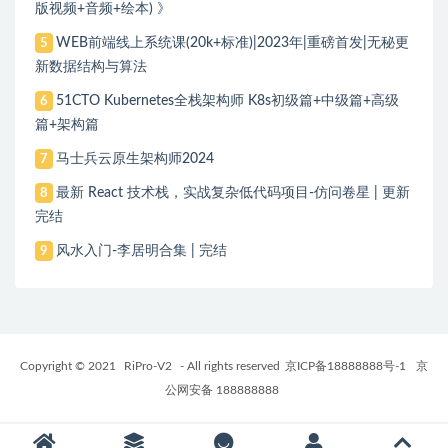
版视频+音频+绘本) 》
WEB前端线上系统课(20k+标准)|2023年|重磅首发|无秘更
5
新数据结构与算法
51CTO Kubernetes全栈架构师 K8s初级篇+中级篇+高级
6
篇+架构篇
马士兵云原生架构师2024
7
最新 React 技术栈，实战复杂低代码项目-仿问卷星 | 更新
8
完结
风水入门-李居明合集 | 完结
9
Copyright © 2021
RiPro-V2
- All rights reserved
京ICP备18888888号-1
京
公网安备 188888888