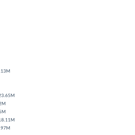
.13M
3.65M
2M
5M
8.11M
.97M