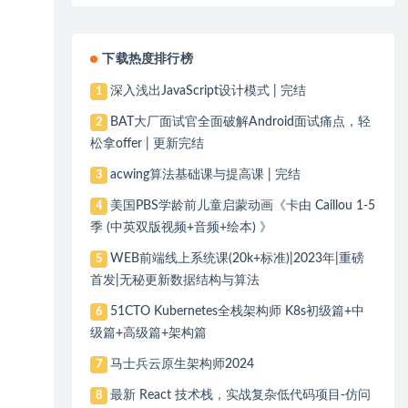
下载热度排行榜
深入浅出JavaScript设计模式 | 完结
1
BAT大厂面试官全面破解Android面试痛点，轻
2
松拿offer | 更新完结
acwing算法基础课与提高课 | 完结
3
美国PBS学龄前儿童启蒙动画《卡由 Caillou 1-5
4
季 (中英双版视频+音频+绘本) 》
WEB前端线上系统课(20k+标准)|2023年|重磅
5
首发|无秘更新数据结构与算法
51CTO Kubernetes全栈架构师 K8s初级篇+中
6
级篇+高级篇+架构篇
马士兵云原生架构师2024
7
最新 React 技术栈，实战复杂低代码项目-仿问
8