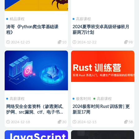
精品课程
高薪课程
涛哥《Python爬虫零基础课
2024夏季班安卓高级研修班月
程》
薪两万计划
2024-12-25
10
2024-12-22
98
高薪课程
极客时间
高薪课程
网络安全全套资料（渗透测试、
2024极客时间 Rust 训练营 | 更
护网、src漏洞、ctf、电子书面
新至17周
试题）
2024-12-18
30
2024-12-15
58