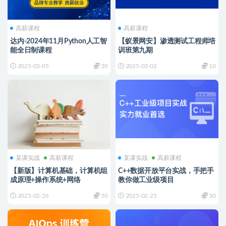
高薪课程
高薪课程
达内-2024年11月Python人工智
【蚁景网安】渗透测试工程师培
能全日制课程
训班第九期
2025-03-05
30
2025-03-02
10
某课实战
高薪课程
某课实战
高薪课程
【新版】计算机基础，计算机组
C++数据开放平台实战，手把手
成原理+操作系统+网络
教你做工业级项目
2025-02-26
30
2025-02-25
30