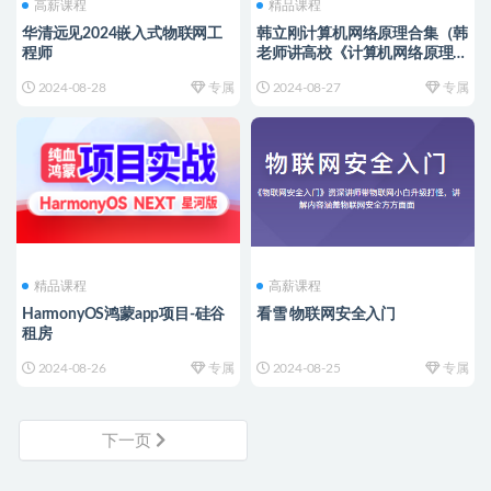
高薪课程
精品课程
华清远见2024嵌入式物联网工
韩立刚计算机网络原理合集（韩
程师
老师讲高校《计算机网络原理》
+ 韩立刚老师CCNA视频教程50
2024-08-28
专属
2024-08-27
专属
小时+计算机网络原理精讲视频
教程）
精品课程
高薪课程
HarmonyOS鸿蒙app项目-硅谷
看雪 物联网安全入门
租房
2024-08-26
专属
2024-08-25
专属
下一页