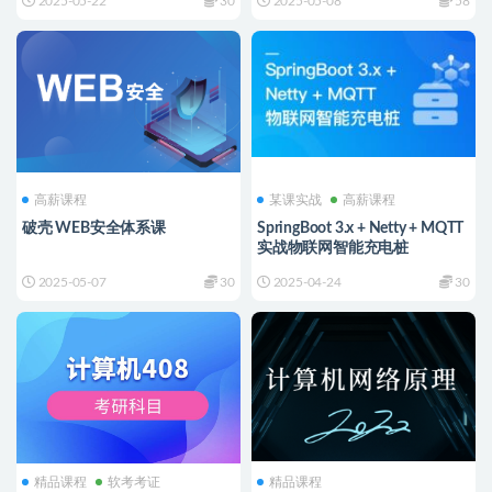
2025-05-22
30
2025-05-08
58
高薪课程
某课实战
高薪课程
破壳 WEB安全体系课
SpringBoot 3.x + Netty + MQTT
实战物联网智能充电桩
2025-05-07
30
2025-04-24
30
精品课程
软考考证
精品课程