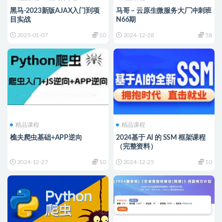
黑马-2023新版AJAX入门到项
马哥 – 云原生微服务大厂冲刺班
目实战
N66期
2025-01-07
10
2024-12-28
58
精品课程
精品课程
樵夫爬虫基础+APP逆向
2024基于 AI 的 SSM 框架课程
（完整资料）
2024-12-27
10
2024-12-25
10