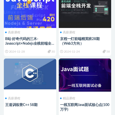
高薪课程
高薪课程
B站-好奇代码的三木-
京程一灯前端精英班28期
Javascript+Nodejs全栈前端全能
（Web3方向）
课
2024-11-28
30
2024-11-24
58
高薪课程
精品课程
王道训练营C++ 58期
一线互联网Java面试核心点(100
万字)