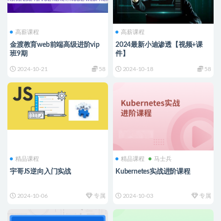
高薪课程
高薪课程
金渡教育web前端高级进阶vip
2024最新小迪渗透【视频+课
班9期
件】
2024-10-21
58
2024-10-18
58
精品课程
精品课程
马士兵
宇哥JS逆向入门实战
Kubernetes实战进阶课程
2024-10-06
专属
2024-10-03
专属