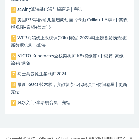
acwing算法基础课与提高课 | 完结
3
美国PBS学龄前儿童启蒙动画《卡由 Caillou 1-5季 (中英双
4
版视频+音频+绘本) 》
WEB前端线上系统课(20k+标准)|2023年|重磅首发|无秘更
5
新数据结构与算法
51CTO Kubernetes全栈架构师 K8s初级篇+中级篇+高级
6
篇+架构篇
马士兵云原生架构师2024
7
最新 React 技术栈，实战复杂低代码项目-仿问卷星 | 更新
8
完结
风水入门-李居明合集 | 完结
9
Copyright © 2021
RiPro-V2
- All rights reserved
京ICP备18888888号-1
京